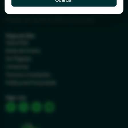
Funchal (Escritório)
Rua Direita, Nº. 35, Loja 3 e 4
Arcadas do Pelourinho 9000-057 Funchal
Mapa do Site
Sobre Nós
Rede de Pontos
Ser Pagaqui
Contactos
Termos e Condições
Política de Privacidade
Siga-nos