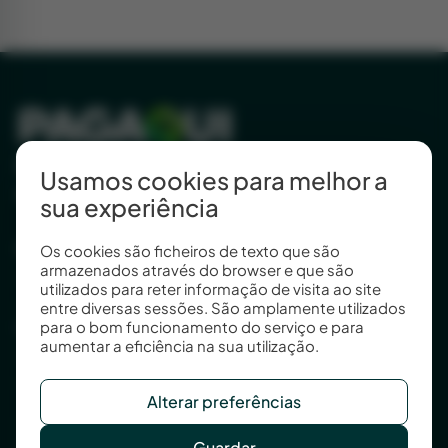
Estamos aqui para lhe
Usamos cookies para melhor a
simplificar a vida.
sua experiência
Porto (sede)
Os cookies são ficheiros de texto que são
armazenados através do browser e que são
Praça Artur Santos Silva, nº 112
utilizados para reter informação de visita ao site
4200-534 Porto
entre diversas sessões. São amplamente utilizados
Lisboa (Escritório)
para o bom funcionamento do serviço e para
aumentar a eficiência na sua utilização.
Rua General Firmino Miguel, nº 12C
1600-300 Lisboa Portugal
Alterar preferências
+351 211 450 258
geral@pagaqui.pt
Guardar