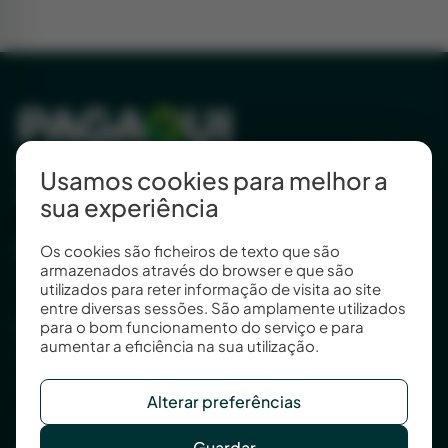
Estamos aqui para lhe
Usamos cookies para melhor a
simplificar a vida.
sua experiência
Porto (sede)
Os cookies são ficheiros de texto que são
armazenados através do browser e que são
Praça Artur Santos Silva, nº 112
utilizados para reter informação de visita ao site
4200-534 Porto
entre diversas sessões. São amplamente utilizados
Lisboa (Escritório)
para o bom funcionamento do serviço e para
aumentar a eficiência na sua utilização.
Rua General Firmino Miguel, nº 12C
1600-300 Lisboa Portugal
Alterar preferências
+351 211 450 258
geral@pagaqui.pt
Guardar