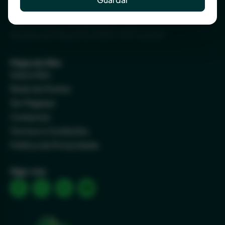
Funchal (Escritório)
Rua Direita, Nº. 35, Loja 3 e 4
Arcadas do Pelourinho 9000-057 Funchal
Mapa do Site
Sobre Nós
Rede de Pontos
Ser Pagaqui
Contactos
Termos e Condições
Política de Privacidade
Siga-nos